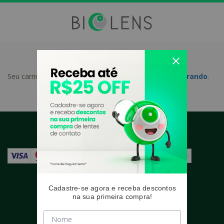
Seu carrinho está vazio
clique aqui e continue comprando
.
Formas de Pagamento
Selos de Segurança
Cadastre-se agora e receba descontos
na sua primeira compra!